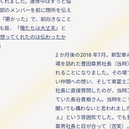
くれました。連休中はずっと悩
部のメンバーを前に閉所を伝え
『悪かった』で、前向きなこと
も皆、『
俺たちは大丈夫
』と
想ってくれたのは伝わったか
」
2 か月後の2018 年7月。新
場を訪れた豊田章男社長（当時
れることになりました。その場
い仲間への想い、そして東富士
社長に直接質問したのが、当時
ていた長谷貴樹さん。当時をこ
聞いても構わないと言われまし
ぇ』という雰囲気でした。でも
章男社長と目が合って（苦笑）