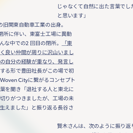
じゃなくて自然に出た言葉でし
と思います」
身の旧関東自動車工業の出身。
の閉所に伴い、東富士工場に異動
んな中での2 回目の閉所。
「東
く良い仲間が周りに沢山いまし
の自分の経験が重なり、発言し
する形で豊田社長がこの場で初
ven Cityに繋がるコンセプト
葉を聞き「退社する人と東北に
切りがつきましたが、工場の未
生えました」と振り返る長谷さ
賢木さんは、次のように振り返