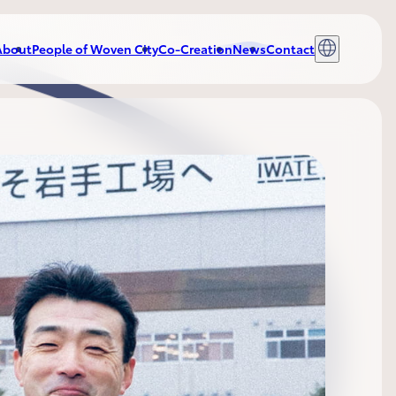
About
People of Woven City
Co-Creation
News
Contact