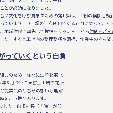
に、部門やライン、そして会社
ことが必須になりました。
合い文化を呼び覚ますための第1 歩は、「朝の挨拶活動
っています。（工場の）玄関口である正門に立って、あ
、地域住民に率先して挨拶をする。そこから
仲間をどん
した。すると工場内の整理整頓や清掃、作業中の立ち姿
がっていく
という自負
復興のため、徐々に生産を東北
8 年5 月ついに東富士工場の閉所
と従業員のどちらの想いも理解
時をこう振り返ります。
とでした。白根社長（当時）が部