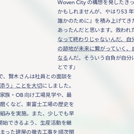
Woven City の構想を発し
かもしれませんが、やはり53 
誰かのために』を積み上げてき
あったんだと思います。救われ
なって終わりじゃないんだ、自
の跡地が未来に繋がっていく、
なる
んだ。そういう自負が自分
とです」
まで、賢木さんは社員との面談を
添う」ことを大切
にしました。
家族・OB 向け工場見学や、最
磨くなど、東富士工場の歴史を
組みを実施。また、少しでも早
準備が開始できるよう、生産活動を継
まった建屋の撤去工事を順次開